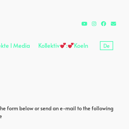
ekte l Media
Kollektiv
:
Koeln
De
 the form below or send an e-mail to the following
e