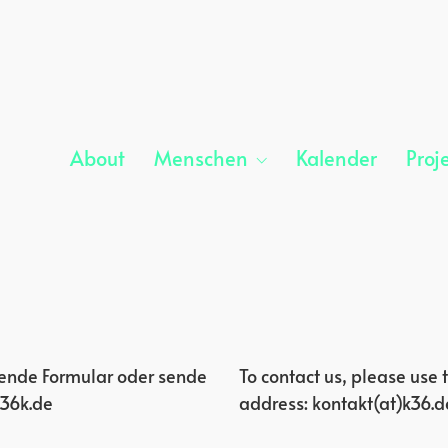
About
Menschen
Kalender
Proj
hende Formular oder sende
To contact us, please use
k36k.de
address: kontakt(at)k36.d